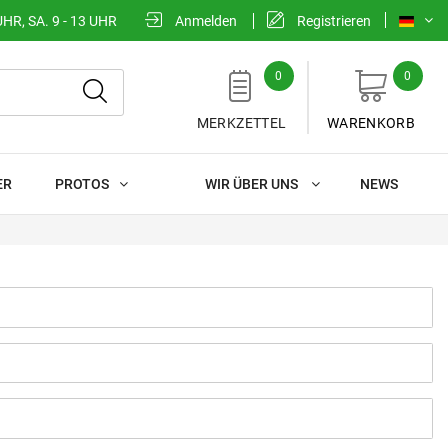
UHR, SA. 9 - 13 UHR
Anmelden
Registrieren
0
0
MERKZETTEL
WARENKORB
ER
PROTOS
WIR ÜBER UNS
NEWS