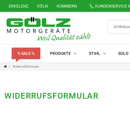
ERKELENZ
KÖLN
KOMMERN
KUNDENSERVICE
M
% SALE %
PRODUKTE
STIHL
SOLO
Widerrufsformular
WIDERRUFS­FORMULAR