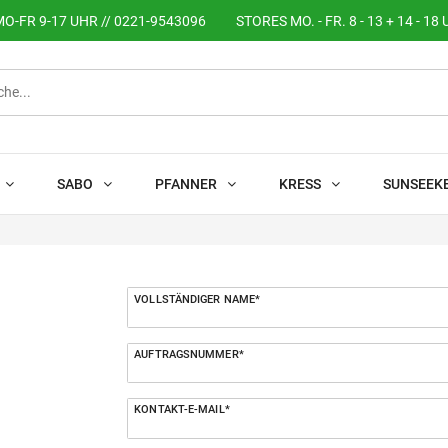
O-FR 9-17 UHR // 0221-9543096
STORES MO. - FR. 8 - 13 + 14 - 18 
SABO
PFANNER
KRESS
SUNSEEK
Ceres::Template.mailFormHoneypotLabel
VOLLSTÄNDIGER NAME*
AUFTRAGSNUMMER*
KONTAKT-E-MAIL*