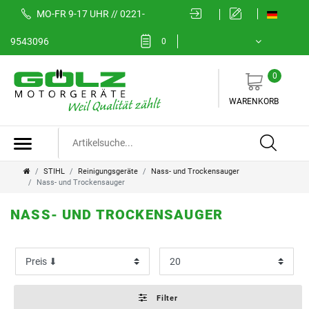
MO-FR 9-17 UHR // 0221-
FILTER
9543096
0
0
K
WARENKORB
a
t
e
STIHL
Reinigungsgeräte
Nass- und Trockensauger
Nass- und Trockensauger
g
NASS- UND TROCKENSAUGER
o
P
r
r
i
e
Filter
e
i