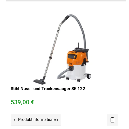
n
s
Stihl Nass- und Trockensauger SE 122
539,00 €
Produktinformationen