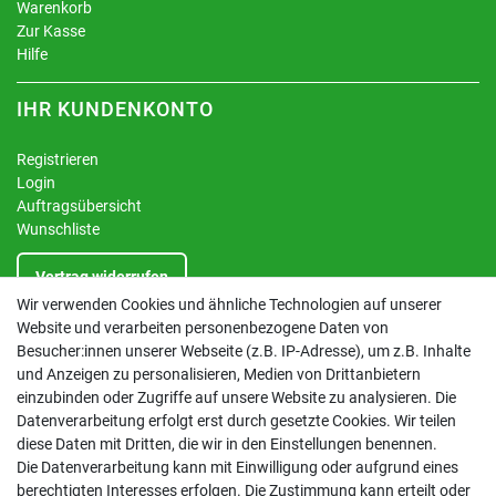
Warenkorb
Zur Kasse
Hilfe
IHR KUNDENKONTO
Registrieren
Login
Auftragsübersicht
Wunschliste
Vertrag widerrufen
Wir verwenden Cookies und ähnliche Technologien auf unserer
Website und verarbeiten personenbezogene Daten von
INFORMATIONEN
Besucher:innen unserer Webseite (z.B. IP-Adresse), um z.B. Inhalte
und Anzeigen zu personalisieren, Medien von Drittanbietern
Kontakt
einzubinden oder Zugriffe auf unsere Website zu analysieren. Die
Datenschutzerklärung
Datenverarbeitung erfolgt erst durch gesetzte Cookies. Wir teilen
AGB
diese Daten mit Dritten, die wir in den Einstellungen benennen.
Impressum
Die Datenverarbeitung kann mit Einwilligung oder aufgrund eines
Barrierefreiheitserklärung
berechtigten Interesses erfolgen. Die Zustimmung kann erteilt oder