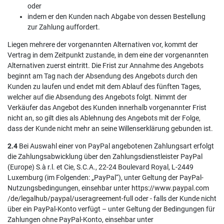
oder
indem er den Kunden nach Abgabe von dessen Bestellung
zur Zahlung auffordert.
Liegen mehrere der vorgenannten Alternativen vor, kommt der
Vertrag in dem Zeitpunkt zustande, in dem eine der vorgenannten
Alternativen zuerst eintritt. Die Frist zur Annahme des Angebots
beginnt am Tag nach der Absendung des Angebots durch den
Kunden zu laufen und endet mit dem Ablauf des fünften Tages,
welcher auf die Absendung des Angebots folgt. Nimmt der
Verkäufer das Angebot des Kunden innerhalb vorgenannter Frist
nicht an, so gilt dies als Ablehnung des Angebots mit der Folge,
dass der Kunde nicht mehr an seine Willenserklärung gebunden ist.
2.4
Bei Auswahl einer von PayPal angebotenen Zahlungsart erfolgt
die Zahlungsabwicklung über den Zahlungsdienstleister PayPal
(Europe) S.à r.l. et Cie, S.C.A., 22-24 Boulevard Royal, L-2449
Luxemburg (im Folgenden: „PayPal“), unter Geltung der PayPal-
Nutzungsbedingungen, einsehbar unter
https://www.paypal.com
/de
/legalhub
/paypal
/useragreement-full
oder - falls der Kunde nicht
über ein PayPal-Konto verfügt – unter Geltung der Bedingungen für
Zahlungen ohne PayPal-Konto, einsehbar unter