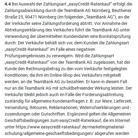
4.4
Bei Auswahl der Zahlungsart „easyCredit-Ratenkauf“ erfolgt die
Zahlungsabwicklung durch die TeamBank AG Nürnberg, Beuthener
Straße 25, 90471 Nürnberg (im folgenden „TeamBank AG“), an die
der Verkäufer seine Zahlungsforderung abtritt. Vor Annahme der
Abtretungserklärung des Verkäufers führt die TeamBank AG unter
Verwendung der übermittelten Kundendaten eine Bonitätsprüfung
durch. Der Verkäufer behält sich vor, dem Kunden die Zahlungsart
„easyCredit-Ratenkauf“ im Falle eines negativen
Prüfungsergebnisses zu verweigern. Wird die Zahlungsart
„easyCredit-Ratenkauf“ von der TeamBank AG zugelassen, hat der
Kunde den Rechnungsbetrag zu den vom Verkäufer festgelegten
Konditionen, die ihm im Online-Shop des Verkäufers mitgeteilt
werden, an die TeamBank AG zu bezahlen. Er kann in diesem Fall
nur an die TeamBank AG mit schuldbefreiender Wirkung leisten. Der
Verkäufer bleibt jedoch auch im Falle der Forderungsabtretung
zuständig für allgemeine Kundenanfragen z. B. zur Ware, Lieferzeit,
Versendung, Retouren, Reklamationen, Widerrufserklärungen und -
zusendungen oder Gutschriften. Ergänzend gelten die Allgemeinen
Geschäftsbedingungen zum easyCredit-Ratenkauf, die im Internet
unter
https://www.easycredit-ratenkauf.de
/marketingmaterial-
schulung
/allgemeine-geschaeftsbedingungen
/
abgerufen werden