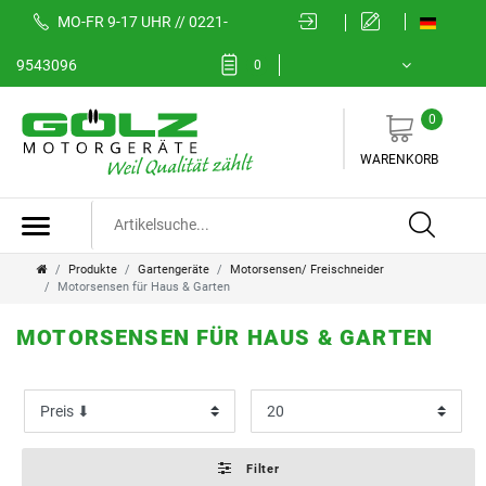
MO-FR 9-17 UHR // 0221-
FILTER
9543096
0
0
K
WARENKORB
a
t
e
Produkte
Gartengeräte
Motorsensen/ Freischneider
Motorsensen für Haus & Garten
g
MOTORSENSEN FÜR HAUS & GARTEN
o
M
P
r
o
r
i
t
e
Filter
e
o
i