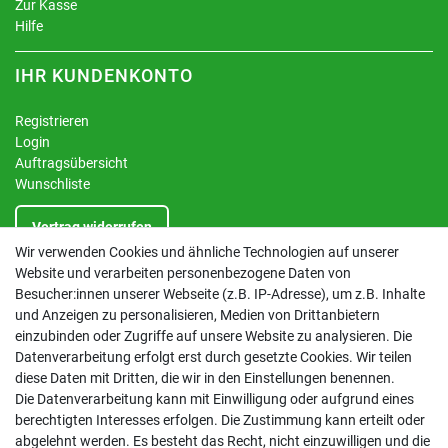
Zur Kasse
Hilfe
IHR KUNDENKONTO
Registrieren
Login
Auftragsübersicht
Wunschliste
Vertrag widerrufen
Wir verwenden Cookies und ähnliche Technologien auf unserer
Website und verarbeiten personenbezogene Daten von
INFORMATIONEN
Besucher:innen unserer Webseite (z.B. IP-Adresse), um z.B. Inhalte
und Anzeigen zu personalisieren, Medien von Drittanbietern
Kontakt
einzubinden oder Zugriffe auf unsere Website zu analysieren. Die
Datenschutzerklärung
Datenverarbeitung erfolgt erst durch gesetzte Cookies. Wir teilen
AGB
diese Daten mit Dritten, die wir in den Einstellungen benennen.
Impressum
Die Datenverarbeitung kann mit Einwilligung oder aufgrund eines
Barrierefreiheitserklärung
berechtigten Interesses erfolgen. Die Zustimmung kann erteilt oder
Altbatterie-Ensorgung
abgelehnt werden. Es besteht das Recht, nicht einzuwilligen und die