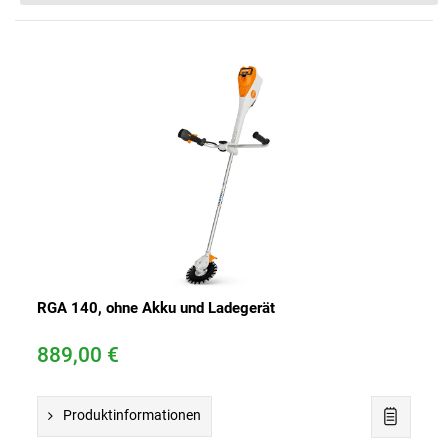
n
r
s
RGA 140, ohne Akku und Ladegerät
889,00 €
Produktinformationen