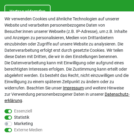
Vertrag widerrufen
Wir verwenden Cookies und ähnliche Technologien auf unserer
Website und verarbeiten personenbezogene Daten von
INFORMATIONEN
Besucher:innen unserer Webseite (z.B. IP-Adresse), um z.B. Inhalte
und Anzeigen zu personalisieren, Medien von Drittanbietern
Kontakt
einzubinden oder Zugriffe auf unsere Website zu analysieren. Die
Datenschutzerklärung
Datenverarbeitung erfolgt erst durch gesetzte Cookies. Wir teilen
AGB
diese Daten mit Dritten, die wir in den Einstellungen benennen.
Impressum
Die Datenverarbeitung kann mit Einwilligung oder aufgrund eines
Barrierefreiheitserklärung
berechtigten Interesses erfolgen. Die Zustimmung kann erteilt oder
Altbatterie-Ensorgung
abgelehnt werden. Es besteht das Recht, nicht einzuwilligen und die
Einwilligung zu einem späteren Zeitpunkt zu ändern oder zu
widerrufen. Beachten Sie unser
Impressum
und weitere Hinweise
zur Verwendung personenbezogener Daten in unserer
Daten­schutz­
erklärung
.
Essenziell
Statistik
Gölz Motorgeräte Nord GmbH & Co. KG
Marketing
Melatengürtel 23
Externe Medien
50933 Köln