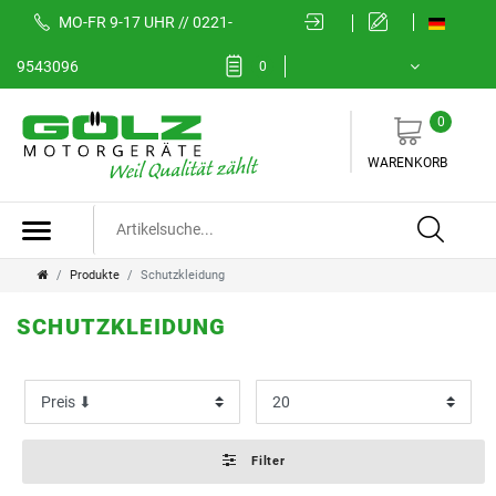
MO-FR 9-17 UHR // 0221-
FILTER
9543096
0
0
K
WARENKORB
a
t
e
Produkte
Schutzkleidung
g
SCHUTZKLEIDUNG
o
P
r
r
i
e
Filter
e
i