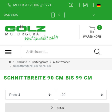
MO-FR 9-17 UHR // 0221-
FILTER
9543096
0
0
K
WARENKORB
a
t
e
Produkte
Gartengeräte
Aufsitzmäher
Schnittbreite 90 cm bis 99 cm
g
SCHNITTBREITE 90 CM BIS 99 CM
o
P
r
r
i
e
Filter
e
i