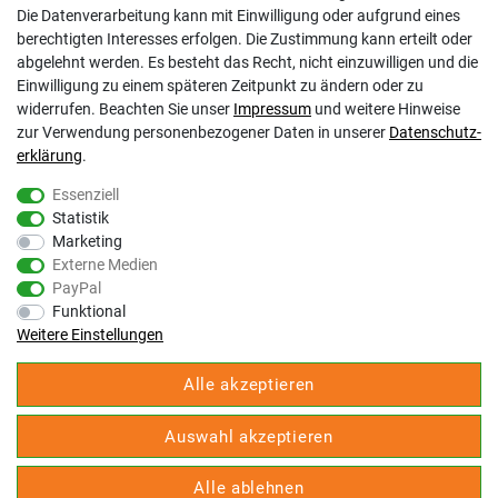
Die Datenverarbeitung kann mit Einwilligung oder aufgrund eines
berechtigten Interesses erfolgen. Die Zustimmung kann erteilt oder
abgelehnt werden. Es besteht das Recht, nicht einzuwilligen und die
Einwilligung zu einem späteren Zeitpunkt zu ändern oder zu
BESTELLUNG
widerrufen. Beachten Sie unser
Impressum
und weitere Hinweise
zur Verwendung personenbezogener Daten in unserer
Daten­schutz­
Zahlungsarten
erklärung
.
Versandarten & -kosten
Essenziell
Widerrufsrecht
Statistik
Warenkorb
Marketing
Zur Kasse
Externe Medien
Hilfe
PayPal
Funktional
IHR KUNDENKONTO
Weitere Einstellungen
Registrieren
Alle akzeptieren
Login
Auftragsübersicht
Auswahl akzeptieren
Wunschliste
Alle ablehnen
Vertrag widerrufen