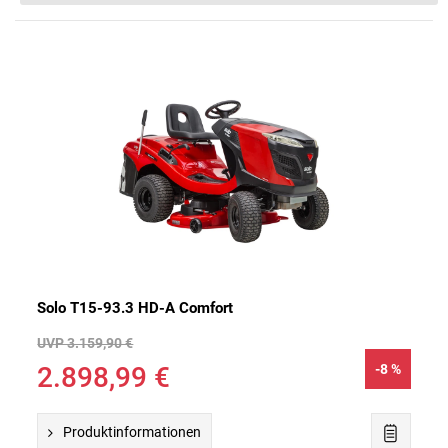
n
s
Solo T15-93.3 HD-A Comfort
UVP 3.159,90 €
2.898,99 €
-8 %
Produktinformationen