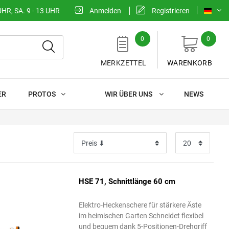
UHR, SA. 9 - 13 UHR
Anmelden
Registrieren
0
0
MERKZETTEL
WARENKORB
ER
PROTOS
WIR ÜBER UNS
NEWS
HSE 71, Schnittlänge 60 cm
Elektro-Heckenschere für stärkere Äste
im heimischen Garten Schneidet flexibel
und bequem dank 5-Positionen-Drehgriff