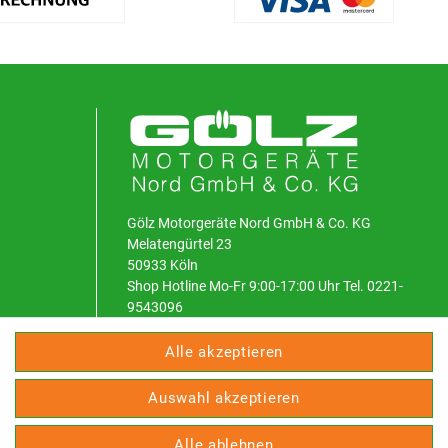
Gölz Motorgeräte Nord GmbH & Co. KG
Melatengürtel 23
50933 Köln
Shop Hotline Mo-Fr 9:00-17:00 Uhr Tel. 0221-
9543096
Fax 0221-541358
service@goelz-shop.de
Alle akzeptieren
Unsere STORE Anschriften und Öffnungszeiten:
Auswahl akzeptieren
Köln
Kommern
Alle ablehnen