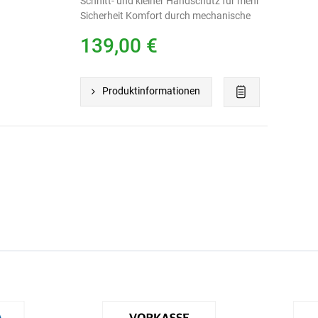
Schnitt- und kleiner Handschutz für mehr
Sicherheit Komfort durch mechanische
Messerbremse und verriegelbare
139,00 €
Kabelzugentlastung
Produktinformationen