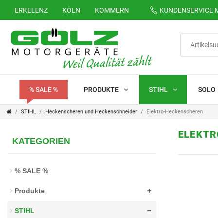
ERKELENZ
KÖLN
KOMMERN
KUNDENSERVICE
M
FILTER
K
a
t
% SALE %
PRODUKTE
STIHL
SOLO
e
STIHL
Heckenscheren und Heckenschneider
Elektro-Heckenscheren
g
ELEKTR
KATEGORIEN
o
P
r
r
% SALE %
i
e
Produkte
e
i
STIHL