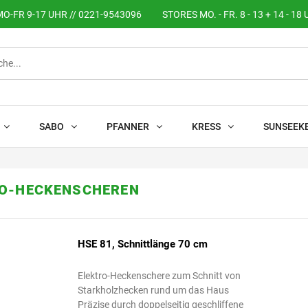
O-FR 9-17 UHR // 0221-9543096
STORES MO. - FR. 8 - 13 + 14 - 18 
SABO
PFANNER
KRESS
SUNSEEK
O-HECKENSCHEREN
HSE 81, Schnittlänge 70 cm
Elektro-Heckenschere zum Schnitt von
Starkholzhecken rund um das Haus
Präzise durch doppelseitig geschliffene