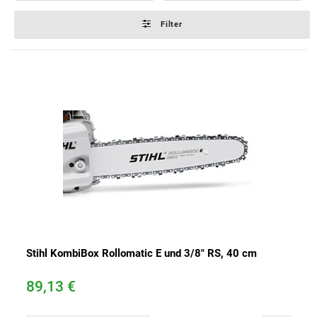
n
s
Filter
Stihl KombiBox Rollomatic E und 3/8" RS, 40 cm
89,13 €