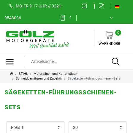
MO-FR 9-17 UHR // 0221-
FILTER
9543096
0
0
K
WARENKORB
a
t
e
STIHL
Motorsägen und Kettensägen
Schneidgarnituren und Zubehör
Sägeketten-Führungsschienen-Sets
g
SÄGEKETTEN-FÜHRUNGSSCHIENEN-
o
P
r
r
SETS
i
e
e
i