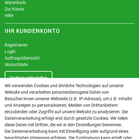
Warenkorb
Zur Kasse
Hilfe
IHR KUNDENKONTO
Registrieren
Login
Auftragsübersicht
Wunschliste
Vertrag widerrufen
Wir verwenden Cookies und ähnliche Technologien auf unserer
Website und verarbeiten personenbezogene Daten von
INFORMATIONEN
Besucher:innen unserer Webseite (z.B. IP-Adresse), um z.B. Inhalte
und Anzeigen zu personalisieren, Medien von Drittanbietern
Kontakt
einzubinden oder Zugriffe auf unsere Website zu analysieren. Die
Datenschutzerklärung
Datenverarbeitung erfolgt erst durch gesetzte Cookies. Wir teilen
AGB
diese Daten mit Dritten, die wir in den Einstellungen benennen.
Impressum
Die Datenverarbeitung kann mit Einwilligung oder aufgrund eines
Barrierefreiheitserklärung
berechtigten Interesses erfolgen. Die Zustimmung kann erteilt oder