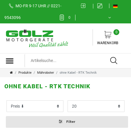
MO-FR 9-17 UHR // 0221-
FILTER
9543096
0
0
K
WARENKORB
a
t
e
Produkte
Mähroboter
ohne Kabel - RTK Technik
g
OHNE KABEL - RTK TECHNIK
o
P
r
r
i
e
Filter
e
i