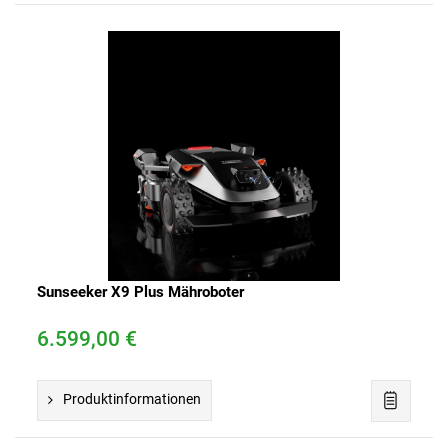
n
s
Sunseeker X9 Plus Mähroboter
6.599,00 €
Produktinformationen