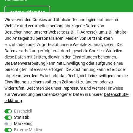
Vertrag widerrufen
Wir verwenden Cookies und ähnliche Technologien auf unserer
Website und verarbeiten personenbezogene Daten von
INFORMATIONEN
Besucher:innen unserer Webseite (z.B. IP-Adresse), um z.B. Inhalte
und Anzeigen zu personalisieren, Medien von Drittanbietern
Kontakt
einzubinden oder Zugriffe auf unsere Website zu analysieren. Die
Datenschutzerklärung
Datenverarbeitung erfolgt erst durch gesetzte Cookies. Wir teilen
AGB
diese Daten mit Dritten, die wir in den Einstellungen benennen.
Impressum
Die Datenverarbeitung kann mit Einwilligung oder aufgrund eines
Barrierefreiheitserklärung
berechtigten Interesses erfolgen. Die Zustimmung kann erteilt oder
Altbatterie-Ensorgung
abgelehnt werden. Es besteht das Recht, nicht einzuwilligen und die
Einwilligung zu einem späteren Zeitpunkt zu ändern oder zu
widerrufen. Beachten Sie unser
Impressum
und weitere Hinweise
zur Verwendung personenbezogener Daten in unserer
Daten­schutz­
erklärung
.
Essenziell
Statistik
Gölz Motorgeräte Nord GmbH & Co. KG
Marketing
Melatengürtel 23
Externe Medien