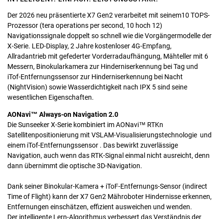
Der 2026 neu präsentierte X7 Gen2 verarbeitet mit seinem10 TOPS-
Prozessor (tera operations per second, 10 hoch 12)
Navigationssignale doppelt so schnell wie die Vorgängermodelle der
X-Serie. LED-Display, 2 Jahre kostenloser 4G-Empfang,
Allradantrieb mit gefederter Vorderradaufhängung, Mähteller mit 6
Messern, Binokularkamera zur Hinderniserkennung bei Tag und
iTof-Entfernungssensor zur Hinderniserkennung bei Nacht
(NightVision) sowie Wasserdichtigkeit nach IPX 5 sind seine
wesentlichen Eigenschaften.
AONavi™ Always-on Navigation 2.0
Die Sunseeker X-Serie kombiniert im AONavi™ RTKn
Satellitenpositionierung mit VSLAM-Visualisierungstechnologie und
einem iTof-Entfernungssensor . Das bewirkt zuverlässige
Navigation, auch wenn das RTK-Signal einmal nicht ausreicht, denn
dann übernimmt die optische 3D-Navigation.
Dank seiner Binokular-Kamera + iToF-Entfernungs-Sensor (indirect
Time of Flight) kann der X7 Gen2 Mähroboter Hindernisse erkennen,
Entfernungen einschätzen, effizient ausweichen und wenden.
Der intelligente Lern-Algorithmus verbessert das Verständnis der