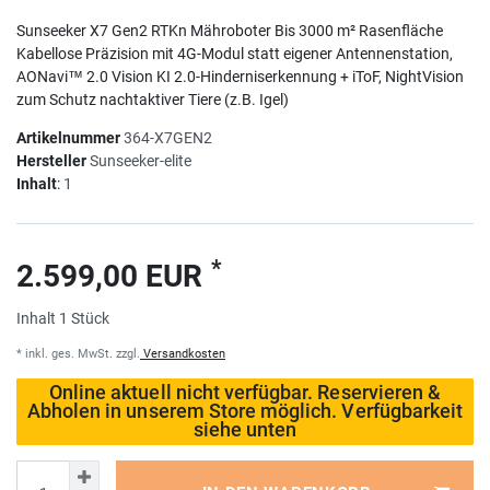
Sunseeker X7 Gen2 RTKn Mähroboter Bis 3000 m² Rasenfläche
Kabellose Präzision mit 4G-Modul statt eigener Antennenstation,
AONavi™ 2.0 Vision KI 2.0-Hinderniserkennung + iToF, NightVision
zum Schutz nachtaktiver Tiere (z.B. Igel)
Artikelnummer
364-X7GEN2
Hersteller
Sunseeker-elite
Inhalt
:
1
*
2.599,00 EUR
Inhalt
1
Stück
* inkl. ges. MwSt. zzgl.
Versandkosten
Online aktuell nicht verfügbar. Reservieren &
Abholen in unserem Store möglich. Verfügbarkeit
siehe unten