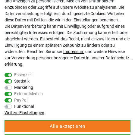
und Anzeigen zu personalisieren, Medien von Drittanbietern
Kontakt
einzubinden oder Zugriffe auf unsere Website zu analysieren. Die
Datenschutzerklärung
Datenverarbeitung erfolgt erst durch gesetzte Cookies. Wir teilen
AGB
diese Daten mit Dritten, die wir in den Einstellungen benennen.
Impressum
Die Datenverarbeitung kann mit Einwilligung oder aufgrund eines
Barrierefreiheitserklärung
berechtigten Interesses erfolgen. Die Zustimmung kann erteilt oder
Altbatterie-Ensorgung
abgelehnt werden. Es besteht das Recht, nicht einzuwilligen und die
Einwilligung zu einem späteren Zeitpunkt zu ändern oder zu
widerrufen. Beachten Sie unser
Impressum
und weitere Hinweise
zur Verwendung personenbezogener Daten in unserer
Daten­schutz­
erklärung
.
Essenziell
Statistik
Gölz Motorgeräte Nord GmbH & Co. KG
Marketing
Melatengürtel 23
Externe Medien
50933 Köln
PayPal
Shop Hotline Mo-Fr 9:00-17:00 Uhr Tel. 0221-9543096
Funktional
Fax 0221-541358
Weitere Einstellungen
service@goelz-shop.de
Alle akzeptieren
Unsere STORE Anschriften und Öffnungszeiten: