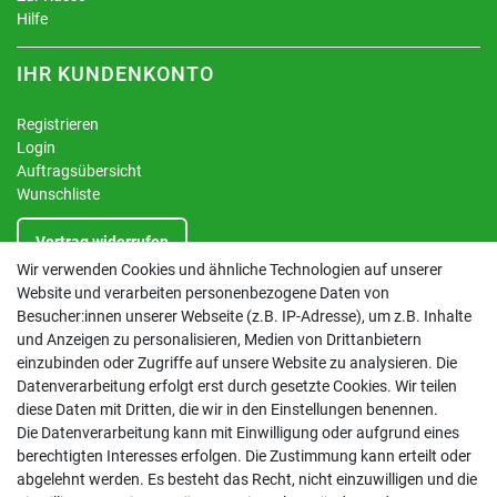
Hilfe
IHR KUNDENKONTO
Registrieren
Login
Auftragsübersicht
Wunschliste
Vertrag widerrufen
Wir verwenden Cookies und ähnliche Technologien auf unserer
Website und verarbeiten personenbezogene Daten von
INFORMATIONEN
Besucher:innen unserer Webseite (z.B. IP-Adresse), um z.B. Inhalte
und Anzeigen zu personalisieren, Medien von Drittanbietern
Kontakt
einzubinden oder Zugriffe auf unsere Website zu analysieren. Die
Datenschutzerklärung
Datenverarbeitung erfolgt erst durch gesetzte Cookies. Wir teilen
AGB
diese Daten mit Dritten, die wir in den Einstellungen benennen.
Impressum
Die Datenverarbeitung kann mit Einwilligung oder aufgrund eines
Barrierefreiheitserklärung
berechtigten Interesses erfolgen. Die Zustimmung kann erteilt oder
Altbatterie-Ensorgung
abgelehnt werden. Es besteht das Recht, nicht einzuwilligen und die