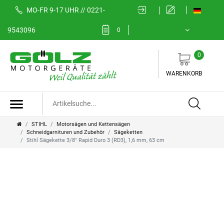
MO-FR 9-17 UHR // 0221-
9543096
0
0
WARENKORB
STIHL
Motorsägen und Kettensägen
Schneidgarnituren und Zubehör
Sägeketten
Stihl Sägekette 3/8" Rapid Duro 3 (RD3), 1,6 mm, 63 cm