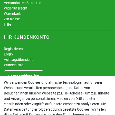
Versandarten & -kosten
Widerrufsrecht
Warenkorb
Zur Kasse
Hilfe
IHR KUNDENKONTO
Registrieren
Login
Auftragsübersicht
Wunschliste
Vertrag widerrufen
Wir verwenden Cookies und ähnliche Technologien auf unserer
Website und verarbeiten personenbezogene Daten von
INFORMATIONEN
Besucher:innen unserer Webseite (z.B. IP-Adresse), um z.B. Inhalte
und Anzeigen zu personalisieren, Medien von Drittanbietern
Kontakt
einzubinden oder Zugriffe auf unsere Website zu analysieren. Die
Datenschutzerklärung
Datenverarbeitung erfolgt erst durch gesetzte Cookies. Wir teilen
AGB
diese Daten mit Dritten, die wir in den Einstellungen benennen.