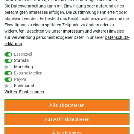
Impressum
Die Datenverarbeitung kann mit Einwilligung oder aufgrund eines
Barrierefreiheitserklärung
berechtigten Interesses erfolgen. Die Zustimmung kann erteilt oder
Altbatterie-Ensorgung
abgelehnt werden. Es besteht das Recht, nicht einzuwilligen und die
Einwilligung zu einem späteren Zeitpunkt zu ändern oder zu
widerrufen. Beachten Sie unser
Impressum
und weitere Hinweise
zur Verwendung personenbezogener Daten in unserer
Daten­schutz­
erklärung
.
Essenziell
Statistik
Gölz Motorgeräte Nord GmbH & Co. KG
Marketing
Melatengürtel 23
Externe Medien
50933 Köln
PayPal
Shop Hotline Mo-Fr 9:00-17:00 Uhr Tel. 0221-9543096
Funktional
Fax 0221-541358
Weitere Einstellungen
service@goelz-shop.de
Alle akzeptieren
Unsere STORE Anschriften und Öffnungszeiten:
Köln
Auswahl akzeptieren
Kommern
Erkelenz
Alle ablehnen