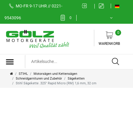
MO-FR 9-17 UHR // 0221-
9543096
0
0
WARENKORB
STIHL
Motorsägen und Kettensägen
Schneidgarnituren und Zubehör
Sägeketten
Stihl Sägekette .325" Rapid Micro (RM) 1,6 mm, 32 cm