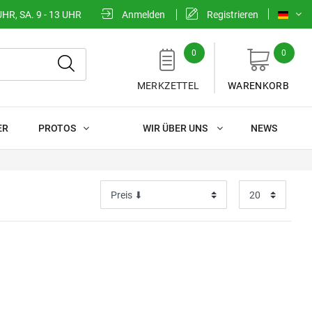
UHR, SA. 9 - 13 UHR
Anmelden
Registrieren
0
0
MERKZETTEL
WARENKORB
ER
PROTOS
WIR ÜBER UNS
NEWS