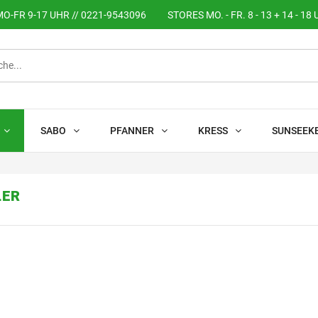
O-FR 9-17 UHR // 0221-9543096
STORES MO. - FR. 8 - 13 + 14 - 18 
SABO
PFANNER
KRESS
SUNSEEK
LER