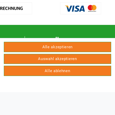
Alle akzeptieren
Auswahl akzeptieren
Gölz Motorgeräte Nord GmbH & Co. KG
Alle ablehnen
Melatengürtel 23
50933 Köln
Shop Hotline Mo-Fr 9:00-17:00 Uhr Tel. 0221-
9543096
Fax 0221-541358
service@goelz-shop.de
Unsere STORE Anschriften und Öffnungszeiten:
Köln