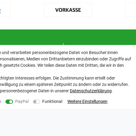
ENKONTO
INFORMATIONEN
te und verarbeiten personenbezogene Daten von Besucher:innen
rsonalisieren, Medien von Drittanbietern einzubinden oder Zugriffe auf
Kontakt
gesetzte Cookies. Wir teilen diese Daten mit Dritten, die wir in den
Datenschutzerklärung
cht
AGB
htigten Interesses erfolgen. Die Zustimmung kann erteilt oder
Impressum
inwilligung zu einem späteren Zeitpunkt zu ändern oder zu widerrufen.
Barrierefreiheitserklärung
 personenbezogener Daten in unserer
Daten­schutz­erklärung
.
Altbatterie-Ensorgung
rrufen
n
PayPal
Funktional
Weitere Einstellungen