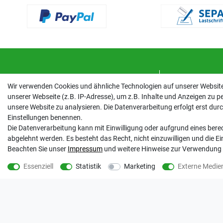
BESTELLUNG
IHR KUND
Wir verwenden Cookies und ähnliche Technologien auf unserer Websi
unserer Webseite (z.B. IP-Adresse), um z.B. Inhalte und Anzeigen zu pe
Zahlungsarten
Registrieren
unsere Website zu analysieren. Die Datenverarbeitung erfolgt erst durch 
Versandarten & -kosten
Login
Einstellungen benennen.
Widerrufsrecht
Auftragsübersi
Die Datenverarbeitung kann mit Einwilligung oder aufgrund eines berec
Warenkorb
Wunschliste
abgelehnt werden. Es besteht das Recht, nicht einzuwilligen und die E
Zur Kasse
Beachten Sie unser
Impressum
und weitere Hinweise zur Verwendung
Hilfe
Vertrag wide
Essenziell
Statistik
Marketing
Externe Medie