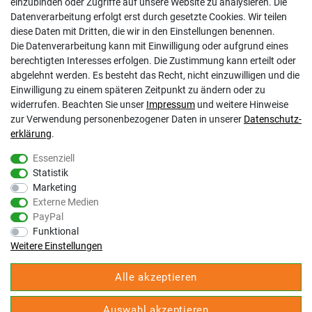
Kontakt
einzubinden oder Zugriffe auf unsere Website zu analysieren. Die
Datenschutzerklärung
Datenverarbeitung erfolgt erst durch gesetzte Cookies. Wir teilen
AGB
diese Daten mit Dritten, die wir in den Einstellungen benennen.
Impressum
Die Datenverarbeitung kann mit Einwilligung oder aufgrund eines
Barrierefreiheitserklärung
berechtigten Interesses erfolgen. Die Zustimmung kann erteilt oder
Altbatterie-Ensorgung
abgelehnt werden. Es besteht das Recht, nicht einzuwilligen und die
Einwilligung zu einem späteren Zeitpunkt zu ändern oder zu
widerrufen. Beachten Sie unser
Impressum
und weitere Hinweise
zur Verwendung personenbezogener Daten in unserer
Daten­schutz­
erklärung
.
Essenziell
Statistik
Gölz Motorgeräte Nord GmbH & Co. KG
Marketing
Melatengürtel 23
Externe Medien
50933 Köln
PayPal
Shop Hotline Mo-Fr 9:00-17:00 Uhr Tel. 0221-9543096
Funktional
Fax 0221-541358
Weitere Einstellungen
service@goelz-shop.de
Alle akzeptieren
Unsere STORE Anschriften und Öffnungszeiten:
Köln
Auswahl akzeptieren