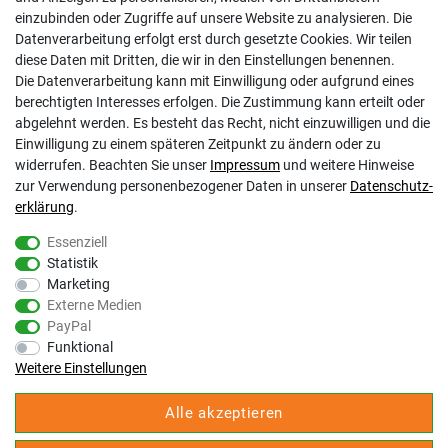
Kontakt
einzubinden oder Zugriffe auf unsere Website zu analysieren. Die
Datenschutzerklärung
Datenverarbeitung erfolgt erst durch gesetzte Cookies. Wir teilen
AGB
diese Daten mit Dritten, die wir in den Einstellungen benennen.
Impressum
Die Datenverarbeitung kann mit Einwilligung oder aufgrund eines
Barrierefreiheitserklärung
berechtigten Interesses erfolgen. Die Zustimmung kann erteilt oder
Altbatterie-Ensorgung
abgelehnt werden. Es besteht das Recht, nicht einzuwilligen und die
Einwilligung zu einem späteren Zeitpunkt zu ändern oder zu
widerrufen. Beachten Sie unser
Impressum
und weitere Hinweise
zur Verwendung personenbezogener Daten in unserer
Daten­schutz­
erklärung
.
Essenziell
Statistik
Gölz Motorgeräte Nord GmbH & Co. KG
Marketing
Melatengürtel 23
Externe Medien
50933 Köln
PayPal
Shop Hotline Mo-Fr 9:00-17:00 Uhr Tel. 0221-9543096
Funktional
Fax 0221-541358
Weitere Einstellungen
service@goelz-shop.de
Alle akzeptieren
Unsere STORE Anschriften und Öffnungszeiten:
Köln