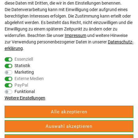
AGB
diese Daten mit Dritten, die wir in den Einstellungen benennen.
Impressum
Die Datenverarbeitung kann mit Einwilligung oder aufgrund eines
Barrierefreiheitserklärung
berechtigten Interesses erfolgen. Die Zustimmung kann erteilt oder
Altbatterie-Ensorgung
abgelehnt werden. Es besteht das Recht, nicht einzuwilligen und die
Einwilligung zu einem späteren Zeitpunkt zu ändern oder zu
widerrufen. Beachten Sie unser
Impressum
und weitere Hinweise
zur Verwendung personenbezogener Daten in unserer
Daten­schutz­
erklärung
.
Essenziell
Statistik
Gölz Motorgeräte Nord GmbH & Co. KG
Marketing
Melatengürtel 23
Externe Medien
50933 Köln
PayPal
Shop Hotline Mo-Fr 9:00-17:00 Uhr Tel. 0221-9543096
Funktional
Fax 0221-541358
Weitere Einstellungen
service@goelz-shop.de
Alle akzeptieren
Unsere STORE Anschriften und Öffnungszeiten:
Köln
Auswahl akzeptieren
Kommern
Erkelenz