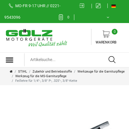
MO-FR 9-17 UHR // 0221-
9543096
0
0
WARENKORB
STIHL
Zubehör und Betriebsstoffe
Werkzeuge für die Garniturpflege
Werkzeug für die MS-Garniturpflege
Feillehre für 1/4"-, 3/8" P-, .325"-, 3/8"-Kette