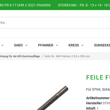
O-FR 9-17 UHR // 0221-9543096
STORES MO. - FR. 8 - 13 + 14 - 18 
SABO
PFANNER
KRESS
SUNSEEK
kzeug für die MS-Garniturpflege
Feile für .404"-Ketten, D 5,5 x 200 mm
FEILE F
Für STIHL Schär
Artikelnumme
Hersteller
STI
Inhalt
:
1