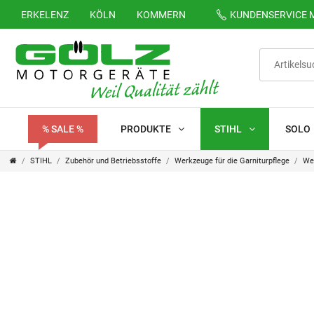
ERKELENZ
KÖLN
KOMMERN
KUNDENSERVICE
M
% SALE %
PRODUKTE
STIHL
SOLO
STIHL
Zubehör und Betriebsstoffe
Werkzeuge für die Garniturpflege
Wer