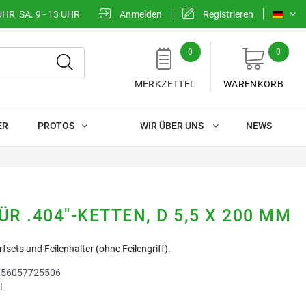
UHR, SA. 9 - 13 UHR
Anmelden
Registrieren
0
0
MERKZETTEL
WARENKORB
ER
PROTOS
WIR ÜBER UNS
NEWS
ÜR .404"-KETTEN, D 5,5 X 200 MM
fsets und Feilenhalter (ohne Feilengriff).
r
56057725506
HL