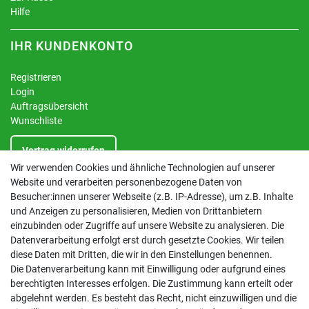
Hilfe
IHR KUNDENKONTO
Registrieren
Login
Auftragsübersicht
Wunschliste
Vertrag widerrufen
Wir verwenden Cookies und ähnliche Technologien auf unserer
Website und verarbeiten personenbezogene Daten von
INFORMATIONEN
Besucher:innen unserer Webseite (z.B. IP-Adresse), um z.B. Inhalte
und Anzeigen zu personalisieren, Medien von Drittanbietern
Kontakt
einzubinden oder Zugriffe auf unsere Website zu analysieren. Die
Datenschutzerklärung
Datenverarbeitung erfolgt erst durch gesetzte Cookies. Wir teilen
AGB
diese Daten mit Dritten, die wir in den Einstellungen benennen.
Impressum
Die Datenverarbeitung kann mit Einwilligung oder aufgrund eines
Barrierefreiheitserklärung
berechtigten Interesses erfolgen. Die Zustimmung kann erteilt oder
Altbatterie-Ensorgung
abgelehnt werden. Es besteht das Recht, nicht einzuwilligen und die