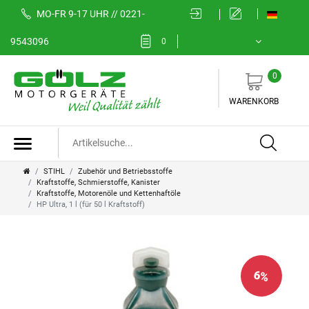
MO-FR 9-17 UHR // 0221-
9543096
0
0
WARENKORB
STIHL
Zubehör und Betriebsstoffe
Kraftstoffe, Schmierstoffe, Kanister
Kraftstoffe, Motorenöle und Kettenhaftöle
HP Ultra, 1 l (für 50 l Kraftstoff)
6
%