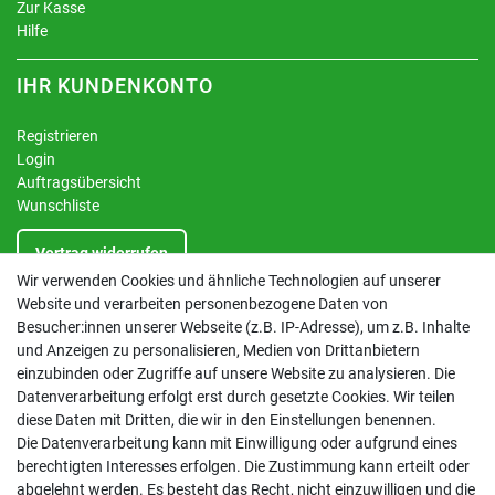
Zur Kasse
Hilfe
IHR KUNDENKONTO
Registrieren
Login
Auftragsübersicht
Wunschliste
Vertrag widerrufen
Wir verwenden Cookies und ähnliche Technologien auf unserer
Website und verarbeiten personenbezogene Daten von
INFORMATIONEN
Besucher:innen unserer Webseite (z.B. IP-Adresse), um z.B. Inhalte
und Anzeigen zu personalisieren, Medien von Drittanbietern
Kontakt
einzubinden oder Zugriffe auf unsere Website zu analysieren. Die
Datenschutzerklärung
Datenverarbeitung erfolgt erst durch gesetzte Cookies. Wir teilen
AGB
diese Daten mit Dritten, die wir in den Einstellungen benennen.
Impressum
Die Datenverarbeitung kann mit Einwilligung oder aufgrund eines
Barrierefreiheitserklärung
berechtigten Interesses erfolgen. Die Zustimmung kann erteilt oder
Altbatterie-Ensorgung
abgelehnt werden. Es besteht das Recht, nicht einzuwilligen und die