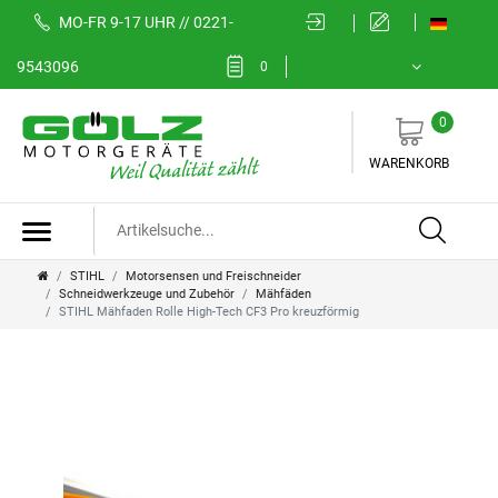
MO-FR 9-17 UHR // 0221-
9543096
0
0
WARENKORB
STIHL
Motorsensen und Freischneider
Schneidwerkzeuge und Zubehör
Mähfäden
STIHL Mähfaden Rolle High-Tech CF3 Pro kreuzförmig