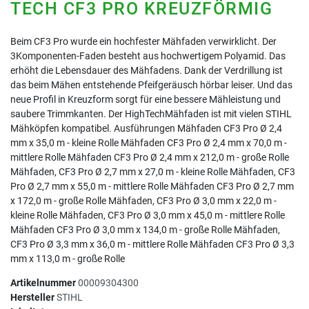
TECH CF3 PRO KREUZFÖRMIG
Beim CF3 Pro wurde ein hochfester Mähfaden verwirklicht. Der
3Komponenten-Faden besteht aus hochwertigem Polyamid. Das
erhöht die Lebensdauer des Mähfadens. Dank der Verdrillung ist
das beim Mähen entstehende Pfeifgeräusch hörbar leiser. Und das
neue Profil in Kreuzform sorgt für eine bessere Mähleistung und
saubere Trimmkanten. Der HighTechMähfaden ist mit vielen STIHL
Mähköpfen kompatibel. Ausführungen Mähfaden CF3 Pro Ø 2,4
mm x 35,0 m - kleine Rolle Mähfaden CF3 Pro Ø 2,4 mm x 70,0 m -
mittlere Rolle Mähfaden CF3 Pro Ø 2,4 mm x 212,0 m - große Rolle
Mähfaden, CF3 Pro Ø 2,7 mm x 27,0 m - kleine Rolle Mähfaden, CF3
Pro Ø 2,7 mm x 55,0 m - mittlere Rolle Mähfaden CF3 Pro Ø 2,7 mm
x 172,0 m - große Rolle Mähfaden, CF3 Pro Ø 3,0 mm x 22,0 m -
kleine Rolle Mähfaden, CF3 Pro Ø 3,0 mm x 45,0 m - mittlere Rolle
Mähfaden CF3 Pro Ø 3,0 mm x 134,0 m - große Rolle Mähfaden,
CF3 Pro Ø 3,3 mm x 36,0 m - mittlere Rolle Mähfaden CF3 Pro Ø 3,3
mm x 113,0 m - große Rolle
Artikelnummer
00009304300
Hersteller
STIHL