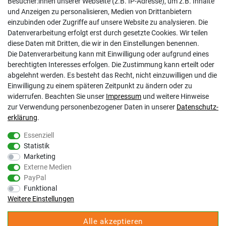
Besucher:innen unserer Webseite (z.B. IP-Adresse), um z.B. Inhalte
und Anzeigen zu personalisieren, Medien von Drittanbietern
Kontakt
einzubinden oder Zugriffe auf unsere Website zu analysieren. Die
Datenschutzerklärung
Datenverarbeitung erfolgt erst durch gesetzte Cookies. Wir teilen
AGB
diese Daten mit Dritten, die wir in den Einstellungen benennen.
Impressum
Die Datenverarbeitung kann mit Einwilligung oder aufgrund eines
Barrierefreiheitserklärung
berechtigten Interesses erfolgen. Die Zustimmung kann erteilt oder
Altbatterie-Ensorgung
abgelehnt werden. Es besteht das Recht, nicht einzuwilligen und die
Einwilligung zu einem späteren Zeitpunkt zu ändern oder zu
widerrufen. Beachten Sie unser
Impressum
und weitere Hinweise
zur Verwendung personenbezogener Daten in unserer
Daten­schutz­
erklärung
.
Essenziell
Statistik
Gölz Motorgeräte Nord GmbH & Co. KG
Marketing
Melatengürtel 23
Externe Medien
50933 Köln
PayPal
Shop Hotline Mo-Fr 9:00-17:00 Uhr Tel. 0221-9543096
Funktional
Fax 0221-541358
Weitere Einstellungen
service@goelz-shop.de
Alle akzeptieren