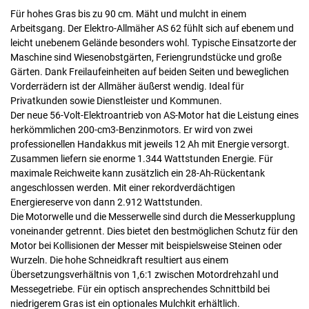
Für hohes Gras bis zu 90 cm. Mäht und mulcht in einem
Arbeitsgang. Der Elektro-Allmäher AS 62 fühlt sich auf ebenem und
leicht unebenem Gelände besonders wohl. Typische Einsatzorte der
Maschine sind Wiesenobstgärten, Feriengrundstücke und große
Gärten. Dank Freilaufeinheiten auf beiden Seiten und beweglichen
Vorderrädern ist der Allmäher äußerst wendig. Ideal für
Privatkunden sowie Dienstleister und Kommunen.
Der neue 56-Volt-Elektroantrieb von AS-Motor hat die Leistung eines
herkömmlichen 200-cm3-Benzinmotors. Er wird von zwei
professionellen Handakkus mit jeweils 12 Ah mit Energie versorgt.
Zusammen liefern sie enorme 1.344 Wattstunden Energie. Für
maximale Reichweite kann zusätzlich ein 28-Ah-Rückentank
angeschlossen werden. Mit einer rekordverdächtigen
Energiereserve von dann 2.912 Wattstunden.
Die Motorwelle und die Messerwelle sind durch die Messerkupplung
voneinander getrennt. Dies bietet den bestmöglichen Schutz für den
Motor bei Kollisionen der Messer mit beispielsweise Steinen oder
Wurzeln. Die hohe Schneidkraft resultiert aus einem
Übersetzungsverhältnis von 1,6:1 zwischen Motordrehzahl und
Messegetriebe. Für ein optisch ansprechendes Schnittbild bei
niedrigerem Gras ist ein optionales Mulchkit erhältlich.