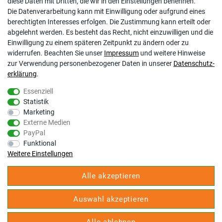
AGB
diese Daten mit Dritten, die wir in den Einstellungen benennen.
Impressum
Die Datenverarbeitung kann mit Einwilligung oder aufgrund eines
Barrierefreiheitserklärung
berechtigten Interesses erfolgen. Die Zustimmung kann erteilt oder
Altbatterie-Ensorgung
abgelehnt werden. Es besteht das Recht, nicht einzuwilligen und die
Einwilligung zu einem späteren Zeitpunkt zu ändern oder zu
widerrufen. Beachten Sie unser
Impressum
und weitere Hinweise
zur Verwendung personenbezogener Daten in unserer
Daten­schutz­
erklärung
.
Essenziell
Statistik
Gölz Motorgeräte Nord GmbH & Co. KG
Marketing
Melatengürtel 23
Externe Medien
50933 Köln
PayPal
Shop Hotline Mo-Fr 9:00-17:00 Uhr Tel. 0221-9543096
Funktional
Fax 0221-541358
Weitere Einstellungen
service@goelz-shop.de
Alle akzeptieren
Unsere STORE Anschriften und Öffnungszeiten:
Köln
Auswahl akzeptieren
Kommern
Erkelenz