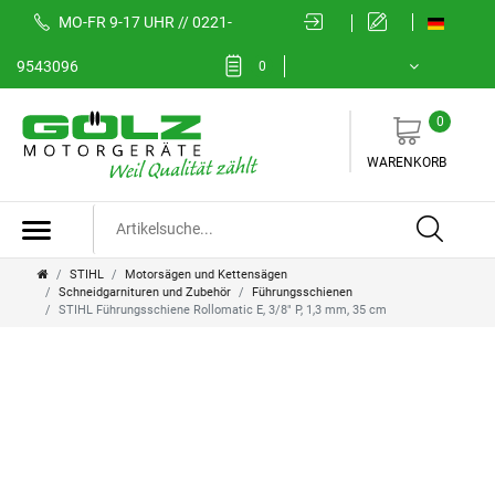
MO-FR 9-17 UHR // 0221-
9543096
0
0
WARENKORB
STIHL
Motorsägen und Kettensägen
Schneidgarnituren und Zubehör
Führungsschienen
STIHL Führungsschiene Rollomatic E, 3/8" P, 1,3 mm, 35 cm