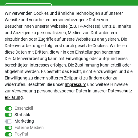
Vertrag widerrufen
Wir verwenden Cookies und ähnliche Technologien auf unserer
Website und verarbeiten personenbezogene Daten von
Besucher:innen unserer Webseite (z.B. IP-Adresse), um z.B. Inhalte
INFORMATIONEN
und Anzeigen zu personalisieren, Medien von Drittanbietern
einzubinden oder Zugriffe auf unsere Website zu analysieren. Die
Kontakt
Datenverarbeitung erfolgt erst durch gesetzte Cookies. Wir teilen
Datenschutzerklärung
diese Daten mit Dritten, die wir in den Einstellungen benennen.
AGB
Die Datenverarbeitung kann mit Einwilligung oder aufgrund eines
Impressum
berechtigten Interesses erfolgen. Die Zustimmung kann erteilt oder
Barrierefreiheitserklärung
abgelehnt werden. Es besteht das Recht, nicht einzuwilligen und die
Altbatterie-Ensorgung
Einwilligung zu einem späteren Zeitpunkt zu ändern oder zu
widerrufen. Beachten Sie unser
Impressum
und weitere Hinweise
zur Verwendung personenbezogener Daten in unserer
Daten­schutz­
erklärung
.
Essenziell
Statistik
Marketing
Gölz Motorgeräte Nord GmbH & Co. KG
Externe Medien
Melatengürtel 23
PayPal
50933 Köln