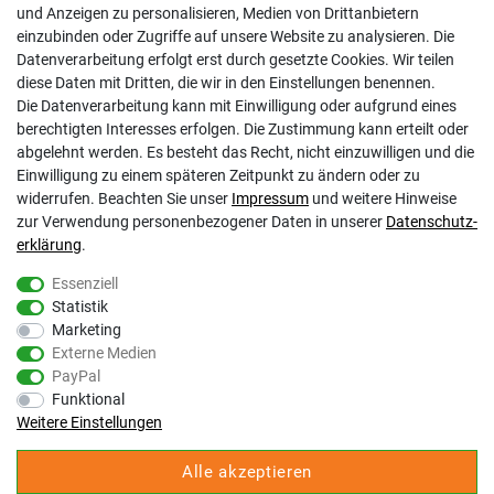
und Anzeigen zu personalisieren, Medien von Drittanbietern
Kontakt
einzubinden oder Zugriffe auf unsere Website zu analysieren. Die
Datenschutzerklärung
Datenverarbeitung erfolgt erst durch gesetzte Cookies. Wir teilen
AGB
diese Daten mit Dritten, die wir in den Einstellungen benennen.
Impressum
Die Datenverarbeitung kann mit Einwilligung oder aufgrund eines
Barrierefreiheitserklärung
berechtigten Interesses erfolgen. Die Zustimmung kann erteilt oder
Altbatterie-Ensorgung
abgelehnt werden. Es besteht das Recht, nicht einzuwilligen und die
Einwilligung zu einem späteren Zeitpunkt zu ändern oder zu
widerrufen. Beachten Sie unser
Impressum
und weitere Hinweise
zur Verwendung personenbezogener Daten in unserer
Daten­schutz­
erklärung
.
Essenziell
Statistik
Gölz Motorgeräte Nord GmbH & Co. KG
Marketing
Melatengürtel 23
Externe Medien
50933 Köln
PayPal
Shop Hotline Mo-Fr 9:00-17:00 Uhr Tel. 0221-9543096
Funktional
Fax 0221-541358
Weitere Einstellungen
service@goelz-shop.de
Alle akzeptieren
Unsere STORE Anschriften und Öffnungszeiten: