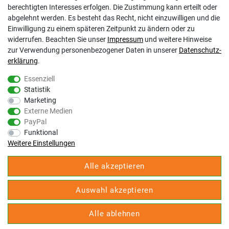
Barrierefreiheitserklärung
berechtigten Interesses erfolgen. Die Zustimmung kann erteilt oder
Altbatterie-Ensorgung
abgelehnt werden. Es besteht das Recht, nicht einzuwilligen und die
Einwilligung zu einem späteren Zeitpunkt zu ändern oder zu
widerrufen. Beachten Sie unser
Impressum
und weitere Hinweise
zur Verwendung personenbezogener Daten in unserer
Daten­schutz­
erklärung
.
Essenziell
Statistik
Gölz Motorgeräte Nord GmbH & Co. KG
Marketing
Melatengürtel 23
Externe Medien
50933 Köln
PayPal
Shop Hotline Mo-Fr 9:00-17:00 Uhr Tel. 0221-9543096
Funktional
Fax 0221-541358
Weitere Einstellungen
service@goelz-shop.de
Alle akzeptieren
Unsere STORE Anschriften und Öffnungszeiten:
Köln
Auswahl akzeptieren
Kommern
Erkelenz
Alle ablehnen
© Copyright 2026 | Alle Rechte vorbehalten. - Unser E-Commerce-Partner:
Heiter.net