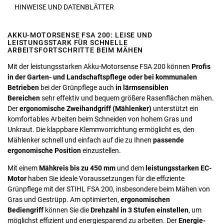
HINWEISE UND DATENBLÄTTER
AKKU-MOTORSENSE FSA 200: LEISE UND
LEISTUNGSSTARK FÜR SCHNELLE
ARBEITSFORTSCHRITTE BEIM MÄHEN
Mit der leistungsstarken Akku-Motorsense FSA 200 können
Profis
in der Garten- und Landschaftspflege oder bei kommunalen
Betrieben
bei der Grünpflege auch
in lärmsensiblen
Bereichen
sehr effektiv und bequem größere Rasenflächen mähen.
Der
ergonomische Zweihandgriff (Mählenker)
unterstützt ein
komfortables Arbeiten beim Schneiden von hohem Gras und
Unkraut. Die klappbare Klemmvorrichtung ermöglicht es, den
Mählenker schnell und einfach auf die zu Ihnen
passende
ergonomische Position
einzustellen.
Mit einem
Mähkreis bis zu 450 mm
und dem
leistungsstarken EC-
Motor
haben Sie ideale Voraussetzungen für die effiziente
Grünpflege mit der STIHL FSA 200, insbesondere beim Mähen von
Gras und Gestrüpp. Am optimierten,
ergonomischen
Bediengriff
können Sie die
Drehzahl in 3 Stufen einstellen
, um
möglichst effizient und energiesparend zu arbeiten. Der
Energie-