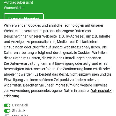
Auftragsübersicht
Wunschliste
Vertrag widerrufen
Wir verwenden Cookies und ähnliche Technologien auf unserer
Website und verarbeiten personenbezogene Daten von
INFORMATIONEN
Besucher:innen unserer Webseite (z.B. IP-Adresse), um z.B. Inhalte
und Anzeigen zu personalisieren, Medien von Drittanbietern
Kontakt
einzubinden oder Zugriffe auf unsere Website zu analysieren. Die
Datenschutzerklärung
Datenverarbeitung erfolgt erst durch gesetzte Cookies. Wir teilen
AGB
diese Daten mit Dritten, die wir in den Einstellungen benennen.
Impressum
Die Datenverarbeitung kann mit Einwilligung oder aufgrund eines
Barrierefreiheitserklärung
berechtigten Interesses erfolgen. Die Zustimmung kann erteilt oder
Altbatterie-Ensorgung
abgelehnt werden. Es besteht das Recht, nicht einzuwilligen und die
Einwilligung zu einem späteren Zeitpunkt zu ändern oder zu
widerrufen. Beachten Sie unser
Impressum
und weitere Hinweise
zur Verwendung personenbezogener Daten in unserer
Daten­schutz­
erklärung
.
Essenziell
Statistik
Gölz Motorgeräte Nord GmbH & Co. KG