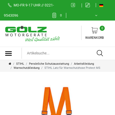
MO-FR 9-17 UHR // 0221-
9543096
0
0
WARENKORB
STIHL
Persönliche Schutzausstattung
Arbeitskleidung
Warnschutzkleidung
STIHL Latz für Warnschutzhose Protect MS