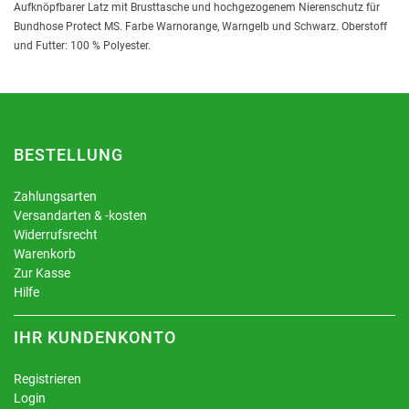
Aufknöpfbarer Latz mit Brusttasche und hochgezogenem Nierenschutz für
Bundhose Protect MS. Farbe Warnorange, Warngelb und Schwarz. Oberstoff
und Futter: 100 % Polyester.
BESTELLUNG
Zahlungsarten
Versandarten & -kosten
Widerrufsrecht
Warenkorb
Zur Kasse
Hilfe
IHR KUNDENKONTO
Registrieren
Login