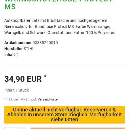
MS
Aufknöpfbarer Latz mit Brusttasche und hochgezogenem
Nierenschutz für Bundhose Protect MS. Farbe Warnorange,
Warngelb und Schwarz. Oberstoff und Futter: 100 % Polyester.
Artikelnummer
00885220010
Hersteller
STIHL
Inhalt
:
1
*
34,90 EUR
Inhalt
1
Stück
* inkl. ges. MwSt. zzgl.
Versandkosten
Online aktuell nicht verfügbar. Reservieren &
Abholen in unserem Store möglich. Verfügbarkeit
siehe unten