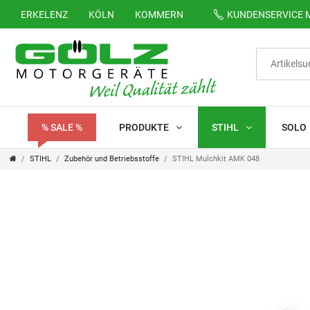
ERKELENZ
KÖLN
KOMMERN
KUNDENSERVICE
M
% SALE %
PRODUKTE
STIHL
SOLO
STIHL
Zubehör und Betriebsstoffe
STIHL Mulchkit AMK 048