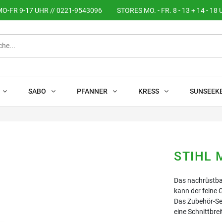
O-FR 9-17 UHR // 0221-9543096
STORES MO. - FR. 8 - 13 + 14 - 18 
SABO
PFANNER
KRESS
SUNSEEK
STIHL 
Das nachrüstbar
kann der feine 
Das Zubehör-Set
eine Schnittbre