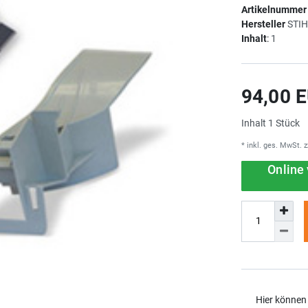
Artikelnumme
Hersteller
STI
Inhalt
:
1
94,00 
Inhalt
1
Stück
* inkl. ges. MwSt. z
Online 
Hier können 