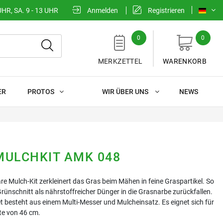
UHR, SA. 9 - 13 UHR
Anmelden
Registrieren
0
0
MERKZETTEL
WARENKORB
ER
PROTOS
WIR ÜBER UNS
NEWS
MULCHKIT AMK 048
e Mulch-Kit zerkleinert das Gras beim Mähen in feine Graspartikel. So
Grünschnitt als nährstoffreicher Dünger in die Grasnarbe zurückfallen.
 besteht aus einem Multi-Messer und Mulcheinsatz. Es eignet sich für
ite von 46 cm.