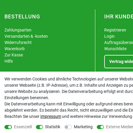
BESTELLUNG
IHR KUND
Zahlungsarten
Registrieren
Versandarten & -kosten
Login
Widerrufsrecht
Auftragsübersi
Warenkorb
Wunschliste
Zur Kasse
Hilfe
Vertrag wide
Wir verwenden Cookies und ähnliche Technologien auf unserer Websi
unserer Webseite (z.B. IP-Adresse), um z.B. Inhalte und Anzeigen zu pe
unsere Website zu analysieren. Die Datenverarbeitung erfolgt erst durch 
Einstellungen benennen.
Die Datenverarbeitung kann mit Einwilligung oder aufgrund eines berec
abgelehnt werden. Es besteht das Recht, nicht einzuwilligen und die E
Beachten Sie unser
Impressum
und weitere Hinweise zur Verwendung
Essenziell
Statistik
Marketing
Externe Medie
© Copyright 2026 | Alle Rechte vorbehalten. - Unser E-Commerce-Partner:
Heiter.net