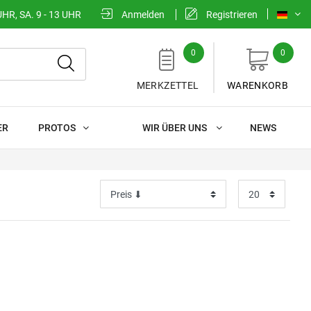
UHR, SA. 9 - 13 UHR
Anmelden
Registrieren
0
0
MERKZETTEL
WARENKORB
ER
PROTOS
WIR ÜBER UNS
NEWS