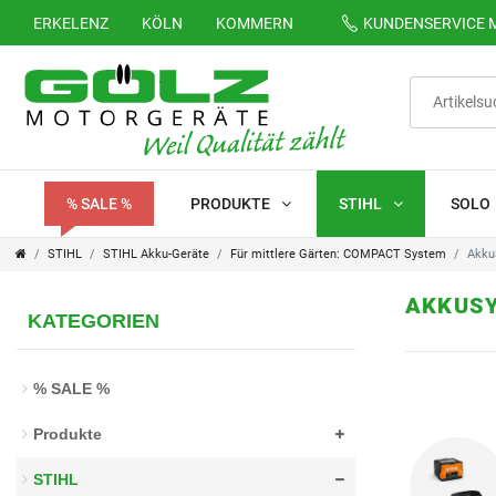
ERKELENZ
KÖLN
KOMMERN
KUNDENSERVICE
M
FILTER
K
a
t
% SALE %
PRODUKTE
STIHL
SOLO
e
STIHL
STIHL Akku-Geräte
Für mittlere Gärten: COMPACT System
Akku
g
AKKUS
KATEGORIEN
o
P
r
r
% SALE %
i
e
Produkte
e
i
STIHL