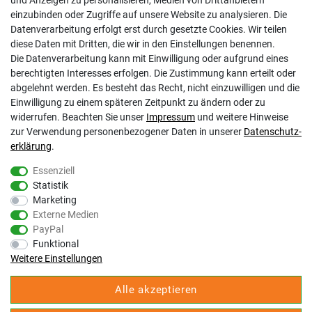
und Anzeigen zu personalisieren, Medien von Drittanbietern
Kontakt
einzubinden oder Zugriffe auf unsere Website zu analysieren. Die
Datenschutzerklärung
Datenverarbeitung erfolgt erst durch gesetzte Cookies. Wir teilen
AGB
diese Daten mit Dritten, die wir in den Einstellungen benennen.
Impressum
Die Datenverarbeitung kann mit Einwilligung oder aufgrund eines
Barrierefreiheitserklärung
berechtigten Interesses erfolgen. Die Zustimmung kann erteilt oder
Altbatterie-Ensorgung
abgelehnt werden. Es besteht das Recht, nicht einzuwilligen und die
Einwilligung zu einem späteren Zeitpunkt zu ändern oder zu
widerrufen. Beachten Sie unser
Impressum
und weitere Hinweise
zur Verwendung personenbezogener Daten in unserer
Daten­schutz­
erklärung
.
Essenziell
Statistik
Gölz Motorgeräte Nord GmbH & Co. KG
Marketing
Melatengürtel 23
Externe Medien
50933 Köln
PayPal
Shop Hotline Mo-Fr 9:00-17:00 Uhr Tel. 0221-9543096
Funktional
Fax 0221-541358
Weitere Einstellungen
service@goelz-shop.de
Alle akzeptieren
Unsere STORE Anschriften und Öffnungszeiten: