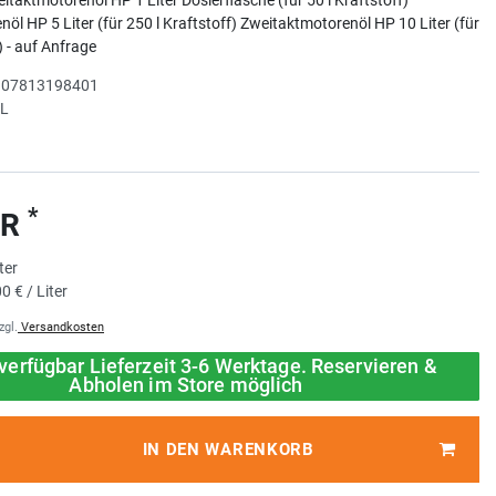
öl HP 5 Liter (für 250 l Kraftstoff) Zweitaktmotorenöl HP 10 Liter (für
) - auf Anfrage
r
07813198401
HL
*
UR
iter
0 € / Liter
zgl.
Versandkosten
verfügbar Lieferzeit 3-6 Werktage. Reservieren &
Abholen im Store möglich
IN DEN WARENKORB