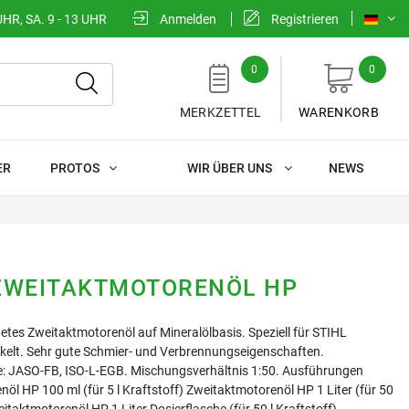
UHR, SA. 9 - 13 UHR
Anmelden
Registrieren
0
0
MERKZETTEL
WARENKORB
ER
PROTOS
WIR ÜBER UNS
NEWS
 ZWEITAKTMOTORENÖL HP
tes Zweitaktmotorenöl auf Mineralölbasis. Speziell für STIHL
kelt. Sehr gute Schmier- und Verbrennungseigenschaften.
e: JASO-FB, ISO-L-EGB. Mischungsverhältnis 1:50. Ausführungen
öl HP 100 ml (für 5 l Kraftstoff) Zweitaktmotorenöl HP 1 Liter (für 50
eitaktmotorenöl HP 1 Liter Dosierflasche (für 50 l Kraftstoff)