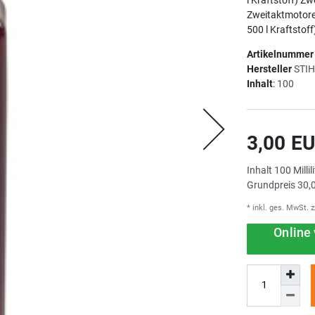
Zweitaktmotoren
500 l Kraftstoff
Artikelnumme
Hersteller
STI
Inhalt
:
100
3,00 E
Inhalt
100
Millil
Grundpreis
30,0
* inkl. ges. MwSt. z
Online 