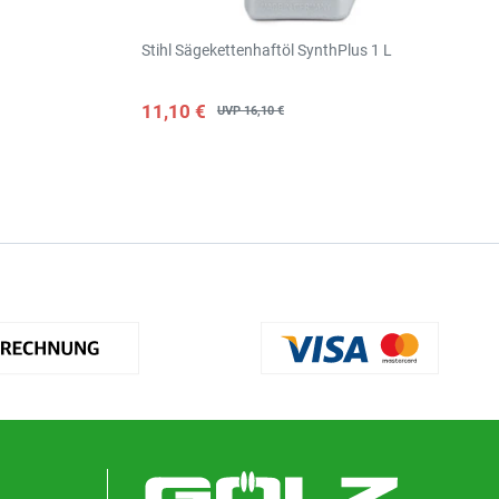
Stihl Sägekettenhaftöl SynthPlus 1 L
11,10 €
UVP 16,10 €