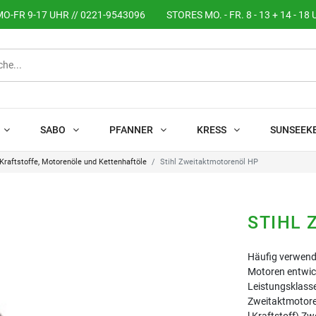
O-FR 9-17 UHR // 0221-9543096
STORES MO. - FR. 8 - 13 + 14 - 18 
SABO
PFANNER
KRESS
SUNSEEK
Kraftstoffe, Motorenöle und Kettenhaftöle
Stihl Zweitaktmotorenöl HP
STIHL
Häufig verwende
Motoren entwic
Leistungsklass
Zweitaktmotoren
l Kraftstoff) Zw