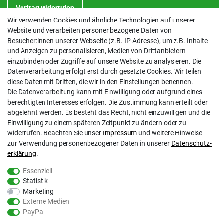
Vertrag widerrufen
Wir verwenden Cookies und ähnliche Technologien auf unserer
Website und verarbeiten personenbezogene Daten von
INFORMATIONEN
Besucher:innen unserer Webseite (z.B. IP-Adresse), um z.B. Inhalte
und Anzeigen zu personalisieren, Medien von Drittanbietern
Kontakt
einzubinden oder Zugriffe auf unsere Website zu analysieren. Die
Datenschutzerklärung
Datenverarbeitung erfolgt erst durch gesetzte Cookies. Wir teilen
AGB
diese Daten mit Dritten, die wir in den Einstellungen benennen.
Impressum
Die Datenverarbeitung kann mit Einwilligung oder aufgrund eines
Barrierefreiheitserklärung
berechtigten Interesses erfolgen. Die Zustimmung kann erteilt oder
Altbatterie-Ensorgung
abgelehnt werden. Es besteht das Recht, nicht einzuwilligen und die
Einwilligung zu einem späteren Zeitpunkt zu ändern oder zu
widerrufen. Beachten Sie unser
Impressum
und weitere Hinweise
zur Verwendung personenbezogener Daten in unserer
Daten­schutz­
erklärung
.
Essenziell
Statistik
Gölz Motorgeräte Nord GmbH & Co. KG
Marketing
Melatengürtel 23
Externe Medien
50933 Köln
PayPal
Shop Hotline Mo-Fr 9:00-17:00 Uhr Tel. 0221-9543096