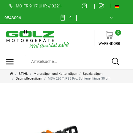
MO-FR 9-17 UHR // 0221-
9543096
0
0
WARENKORB
STIHL
Motorsägen und Kettensägen
Spezialsägen
Baumpflegesägen
MSA 220 T, PS3 Pro, Schienenlänge 30 cm