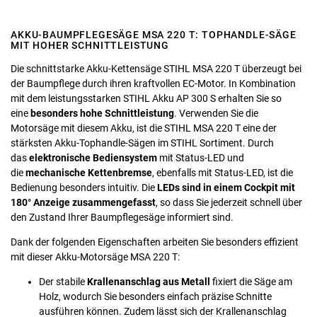
AKKU-BAUMPFLEGESÄGE MSA 220 T: TOPHANDLE-SÄGE
MIT HOHER SCHNITTLEISTUNG
Die schnittstarke Akku-Kettensäge STIHL MSA 220 T überzeugt bei
der Baumpflege durch ihren kraftvollen EC-Motor. In Kombination
mit dem leistungsstarken STIHL Akku AP 300 S erhalten Sie so
eine
besonders hohe Schnittleistung
. Verwenden Sie die
Motorsäge mit diesem Akku, ist die STIHL MSA 220 T eine der
stärksten Akku-Tophandle-Sägen im STIHL Sortiment. Durch
das
elektronische Bediensystem
mit Status-LED und
die
mechanische Kettenbremse
, ebenfalls mit Status-LED, ist die
Bedienung besonders intuitiv. Die
LEDs sind in einem Cockpit mit
180° Anzeige zusammengefasst
, so dass Sie jederzeit schnell über
den Zustand Ihrer Baumpflegesäge informiert sind.
Dank der folgenden Eigenschaften arbeiten Sie besonders effizient
mit dieser Akku-Motorsäge MSA 220 T:
Der stabile
Krallenanschlag aus Metall
fixiert die Säge am
Holz, wodurch Sie besonders einfach präzise Schnitte
ausführen können. Zudem lässt sich der Krallenanschlag